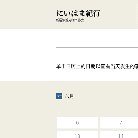
にいはま紀行
新居滨观光物产协会
单击日历上的日期以查看当天发生的
六月
6
7
13
14