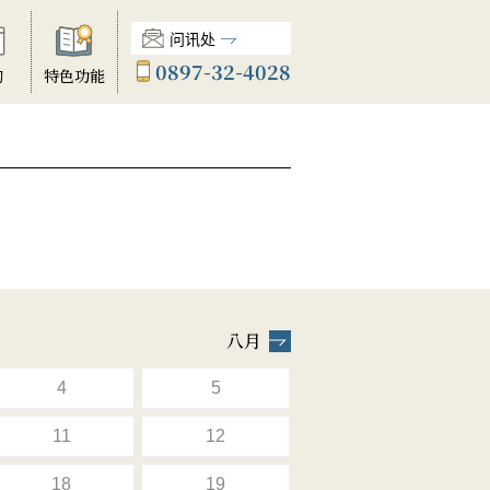
问讯处
0897-32-4028
动
特色功能
八月
4
5
11
12
18
19