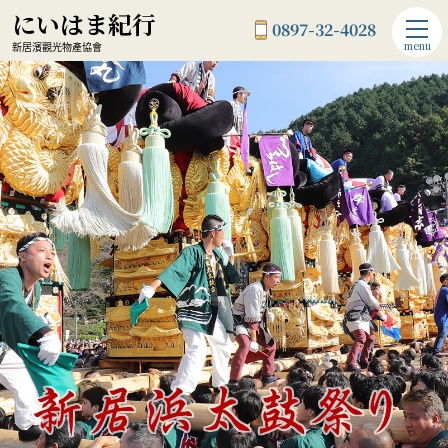
にいはま紀行
0897-32-4028
menu
新居濱觀光物產協會