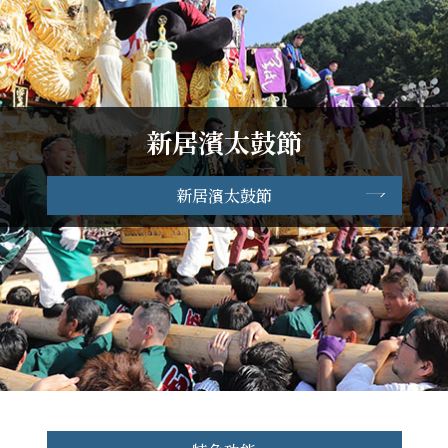
新居濱太鼓節
新居濱太鼓節