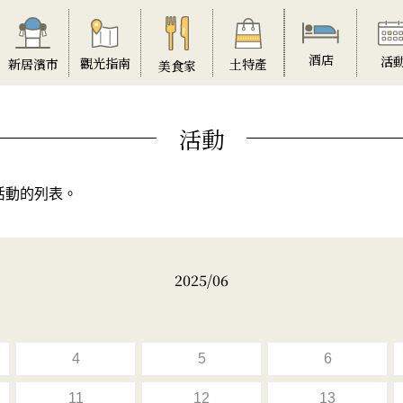
酒店
活
觀光指南
土特產
新居濱市
美食家
活動
活動的列表。
2025/06
4
5
6
11
12
13