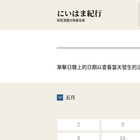
にいはま紀行
新居濱觀光物產協會
單擊日曆上的日期以查看當天發生的
五月
2
3
9
10