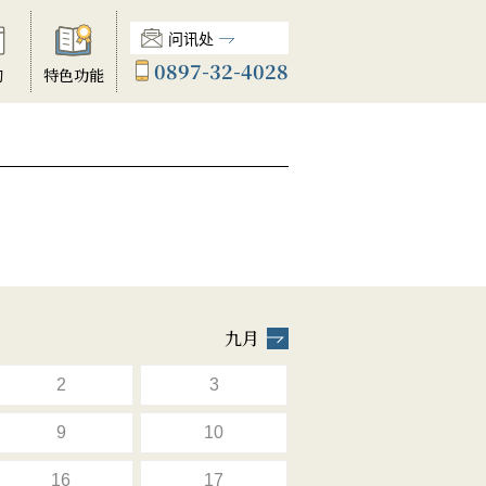
问讯处
0897-32-4028
动
特色功能
九月
2
3
9
10
16
17