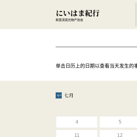
にいはま紀行
新居滨观光物产协会
单击日历上的日期以查看当天发生的
七月
4
5
11
12