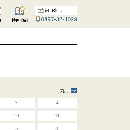
问讯处
0897-32-4028
动
特色功能
九月
3
4
10
11
17
18