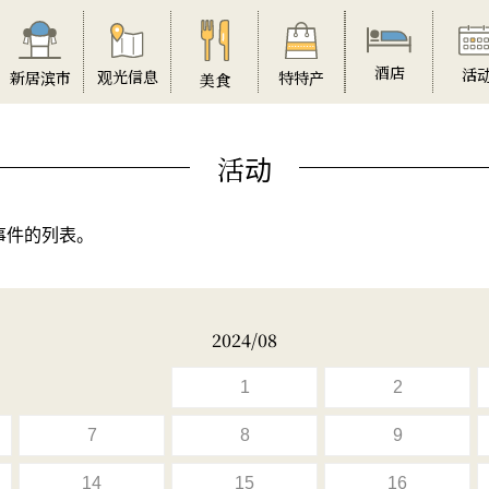
酒店
活
观光信息
特特产
新居滨市
美食
活动
事件的列表。
2024/08
1
2
7
8
9
14
15
16