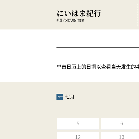
にいはま紀行
新居滨观光物产协会
单击日历上的日期以查看当天发生的
七月
5
6
12
13