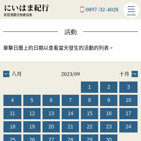
にいはま紀行
0897-32-4028
menu
新居濱觀光物產協會
活動
單擊日曆上的日期以查看當天發生的活動的列表。
八月
2023/09
十月
1
2
3
4
5
6
7
8
9
10
11
12
13
14
15
16
17
18
19
20
21
22
23
24
25
26
27
28
29
30