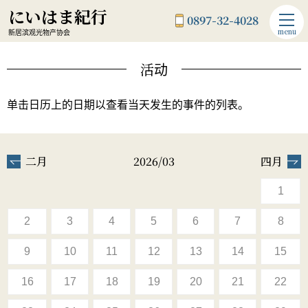
にいはま紀行
0897-32-4028
menu
新居滨观光物产协会
活动
单击日历上的日期以查看当天发生的事件的列表。
二月
2026/03
四月
1
2
3
4
5
6
7
8
9
10
11
12
13
14
15
16
17
18
19
20
21
22