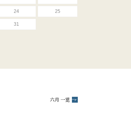
24
25
31
六月 一览