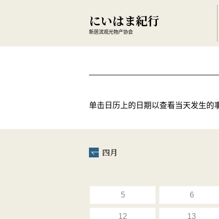
にいはま紀行
新居滨观光物产协会
单击日历上的日期以查看当天发生的
四月
5
6
12
13