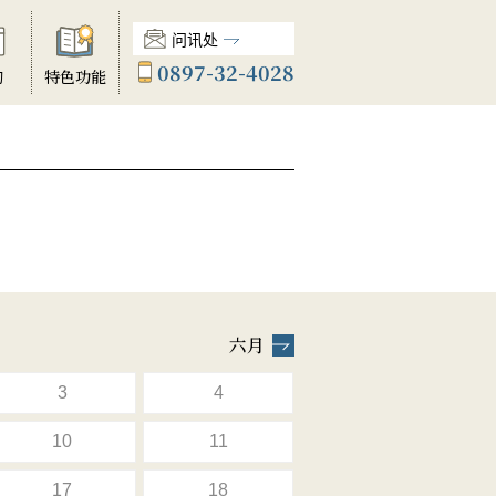
问讯处
0897-32-4028
动
特色功能
六月
3
4
10
11
17
18