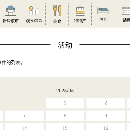
酒店
活
观光信息
特特产
新居滨市
美食
活动
事件的列表。
2025/05
1
2
7
8
9
14
15
16