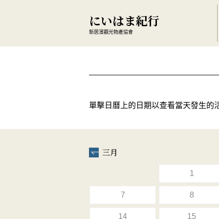
にいはま紀行
新居濱觀光物產協會
單擊日曆上的日期以查看當天發生的
三月
1
7
8
14
15