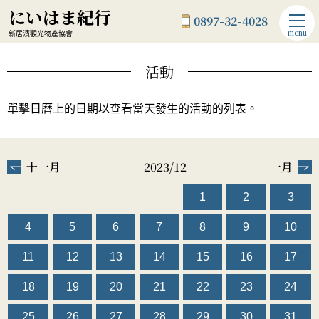
にいはま紀行
0897-32-4028
menu
新居濱觀光物產協會
活動
單擊日曆上的日期以查看當天發生的活動的列表。
十一月
2023/12
一月
1
2
3
4
5
6
7
8
9
10
11
12
13
14
15
16
17
18
19
20
21
22
23
24
25
26
27
28
29
30
31