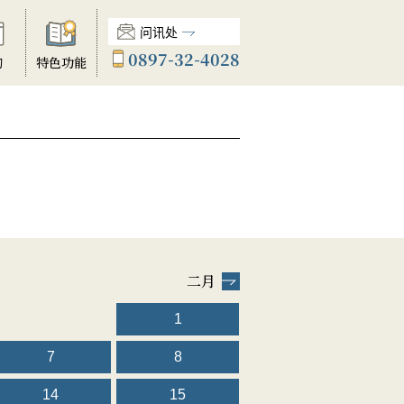
问讯处
0897-32-4028
动
特色功能
二月
1
7
8
14
15