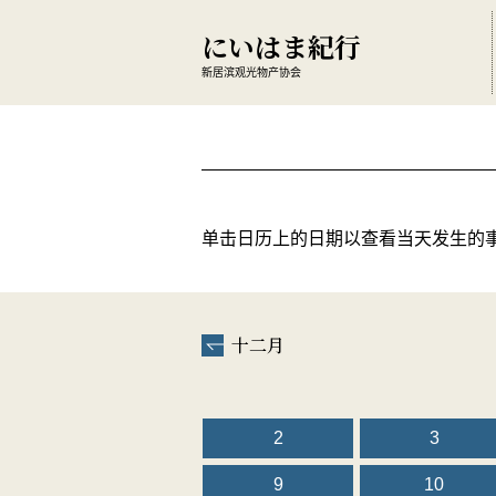
にいはま紀行
新居滨观光物产协会
单击日历上的日期以查看当天发生的
十二月
2
3
9
10