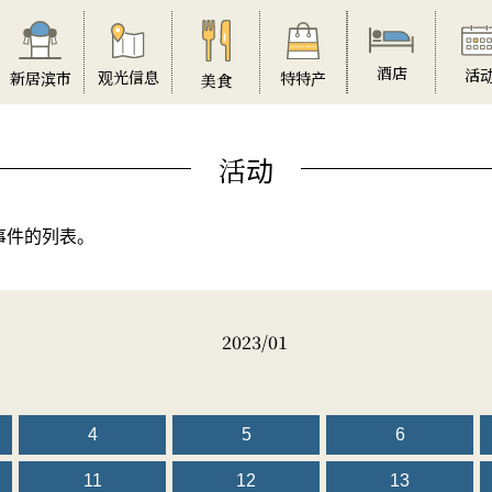
酒店
活
观光信息
特特产
新居滨市
美食
活动
事件的列表。
2023/01
4
5
6
11
12
13