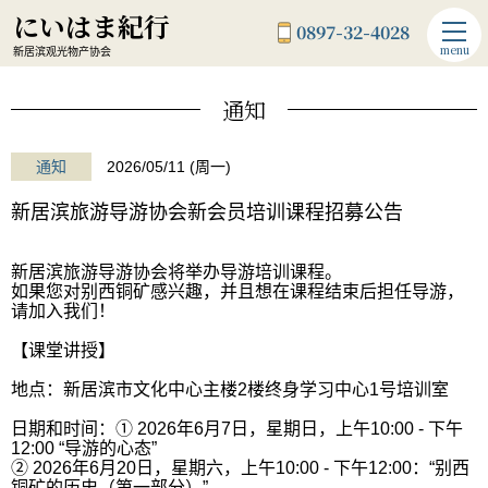
にいはま紀行
0897-32-4028
menu
新居滨观光物产协会
通知
通知
2026/05/11 (周一)
新居滨旅游导游协会新会员培训课程招募公告
新居滨旅游导游协会将举办导游培训课程。
如果您对别西铜矿感兴趣，并且想在课程结束后担任导游，
请加入我们！
【课堂讲授】
地点：新居滨市文化中心主楼2楼终身学习中心1号培训室
日期和时间：① 2026年6月7日，星期日，上午10:00 - 下午
12:00 “导游的心态”
② 2026年6月20日，星期六，上午10:00 - 下午12:00：“别西
铜矿的历史（第一部分）”