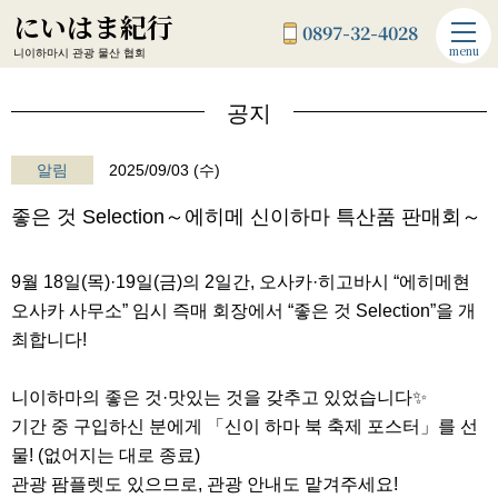
にいはま紀行
0897-32-4028
menu
니이하마시 관광 물산 협회
공지
알림
2025/09/03 (수)
좋은 것 Selection～에히메 신이하마 특산품 판매회～
9월 18일(목)·19일(금)의 2일간, 오사카·히고바시 “에히메현
오사카 사무소” 임시 즉매 회장에서 “좋은 것 Selection”을 개
최합니다!
니이하마의 좋은 것·맛있는 것을 갖추고 있었습니다✨
기간 중 구입하신 분에게 「신이 하마 북 축제 포스터」를 선
물! (없어지는 대로 종료)
관광 팜플렛도 있으므로, 관광 안내도 맡겨주세요!