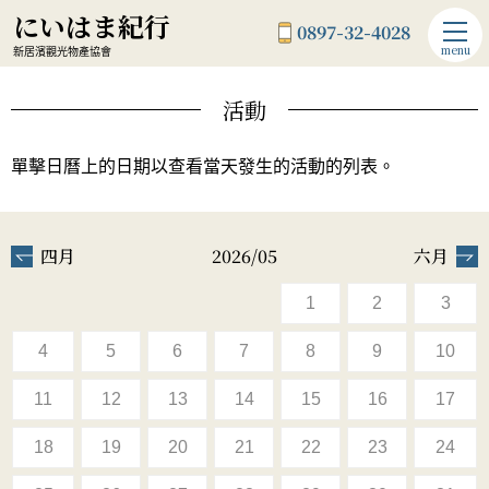
にいはま紀行
0897-32-4028
menu
新居濱觀光物產協會
活動
單擊日曆上的日期以查看當天發生的活動的列表。
四月
2026/05
六月
1
2
3
4
5
6
7
8
9
10
11
12
13
14
15
16
17
18
19
20
21
22
23
24