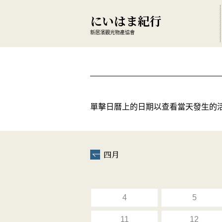
にいはま紀行
新居濱觀光物產協會
單擊日曆上的日期以查看當天發生的
四月
4
5
11
12