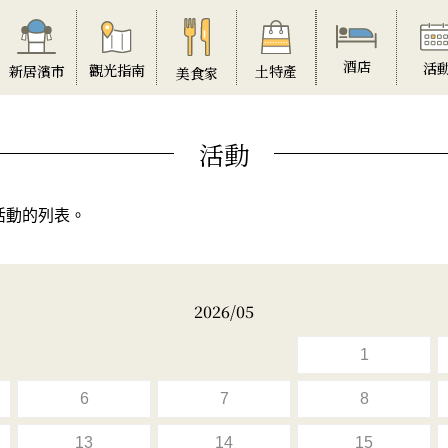
酒店
活
觀光指南
土特產
新居濱市
美食家
活動
活動的列表。
2026/05
1
6
7
8
13
14
15