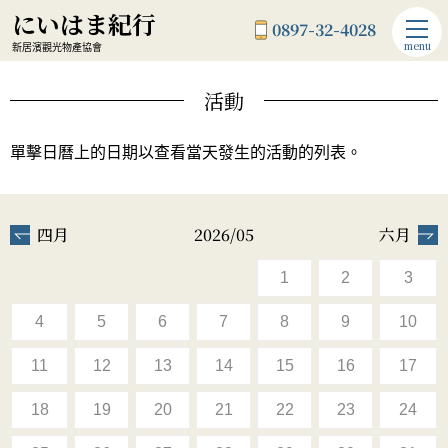
にいはま紀行
0897-32-4028
menu
新居濱觀光物產協會
活動
單擊日曆上的日期以查看當天發生的活動的列表。
四月
2026/05
六月
1
2
3
4
5
6
7
8
9
10
11
12
13
14
15
16
17
18
19
20
21
22
23
24