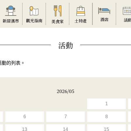
酒店
活
觀光指南
土特產
新居濱市
美食家
活動
活動的列表。
2026/05
1
6
7
8
13
14
15