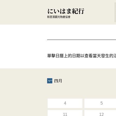
にいはま紀行
新居濱觀光物產協會
單擊日曆上的日期以查看當天發生的
四月
4
5
11
12