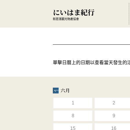
にいはま紀行
新居濱觀光物產協會
單擊日曆上的日期以查看當天發生的
六月
1
2
8
9
15
16