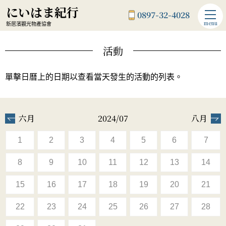
にいはま紀行
0897-32-4028
menu
新居濱觀光物產協會
活動
單擊日曆上的日期以查看當天發生的活動的列表。
六月
2024/07
八月
1
2
3
4
5
6
7
8
9
10
11
12
13
14
15
16
17
18
19
20
21
22
23
24
25
26
27
28