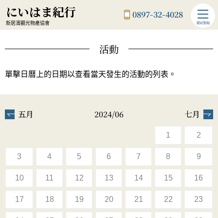
にいはま紀行
0897-32-4028
menu
新居濱觀光物產協會
活動
單擊日曆上的日期以查看當天發生的活動的列表。
五月
2024/06
七月
1
2
3
4
5
6
7
8
9
10
11
12
13
14
15
16
17
18
19
20
21
22
23