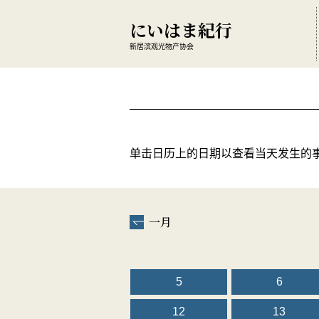
にいはま紀行
新居滨观光物产协会
单击日历上的日期以查看当天发生的
一月
5
6
12
13