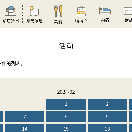
酒店
活
观光信息
特特产
新居滨市
美食
活动
事件的列表。
2024/02
1
2
7
8
9
14
15
16