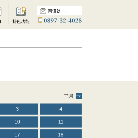
问讯处
0897-32-4028
动
特色功能
三月
3
4
10
11
17
18