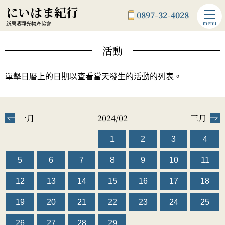
にいはま紀行
0897-32-4028
menu
新居濱觀光物產協會
活動
單擊日曆上的日期以查看當天發生的活動的列表。
一月
2024/02
三月
1
2
3
4
5
6
7
8
9
10
11
12
13
14
15
16
17
18
19
20
21
22
23
24
25
26
27
28
29