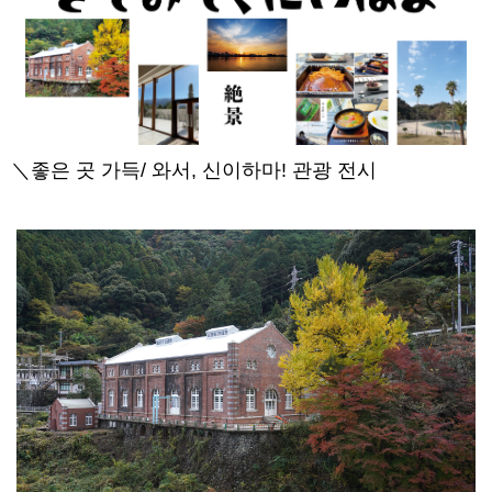
＼좋은 곳 가득/ 와서, 신이하마! 관광 전시