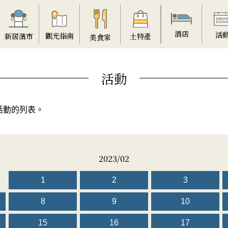
酒店
活
觀光指南
土特產
新居濱市
美食家
活動
活動的列表。
2023/02
1
2
3
8
9
10
15
16
17