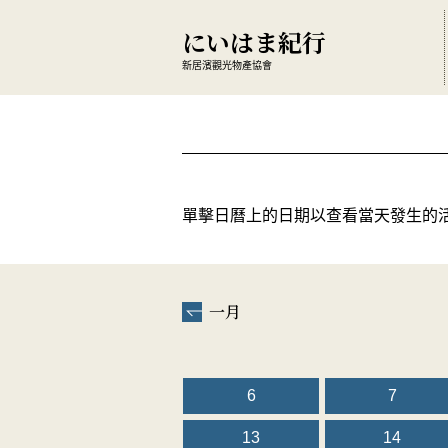
にいはま紀行
新居濱觀光物產協會
單擊日曆上的日期以查看當天發生的
一月
6
7
13
14