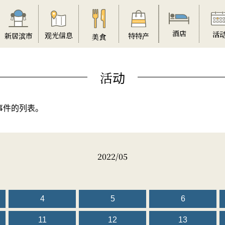
酒店
活
观光信息
特特产
新居滨市
美食
活动
事件的列表。
2022/05
4
5
6
11
12
13