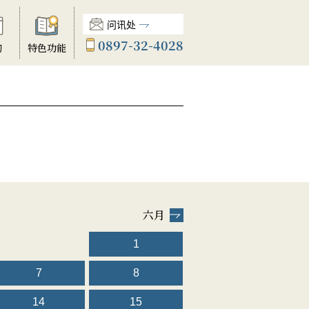
问讯处
0897-32-4028
动
特色功能
六月
1
7
8
14
15