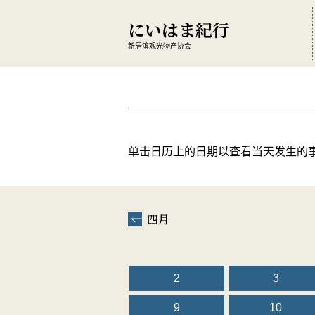
にいはま紀行
新居滨观光物产协会
单击日历上的日期以查看当天发生的
四月
2
3
9
10